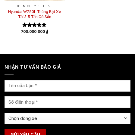
03. MIGHTY 3.5T - 5T
Hyundai W750L Thùng Bạt Xe
Tải 3.5 Tấn Có Sẵn
700.000.000
₫
Được xếp
hạng
5.00
5 sao
NHẬN TƯ VẤN BÁO GIÁ