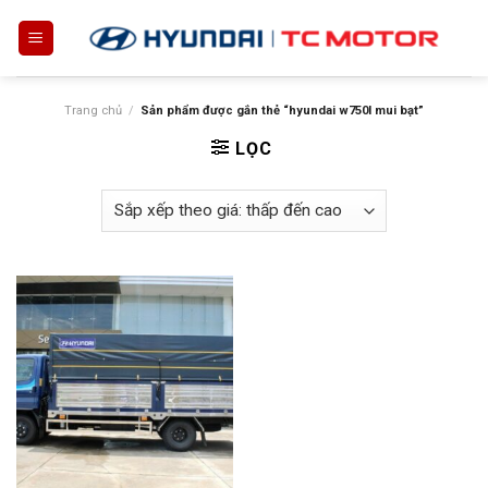
Skip
to
content
Trang chủ
/
Sản phẩm được gắn thẻ “hyundai w750l mui bạt”
LỌC