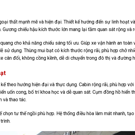
ại thất mạnh mẽ và hiện đại. Thiết kế hướng đến sự linh hoạt và
n. Gương chiếu hậu kích thước lớn mang lại tầm quan sát rộng và r
quang cho khả năng chiếu sáng tối ưu. Giúp xe vận hành an toàn 
dễ sử dụng. Thùng mui bạt có kích thước rộng rãi, phù hợp chở nhi
 xe cân đối, không cồng kềnh, dễ di chuyển trong đô thị và đường h
ạt
ế theo hướng hiện đại và thực dụng. Cabin rộng rãi, phù hợp với 
hiển uốn cong, bố trí khoa học và dễ quan sát. Cụm đồng hồ hiển th
 và thao tác.
i xế chọn tư thế ngồi phù hợp. Hệ thống điều hòa làm mát nhanh, tạ
trình.