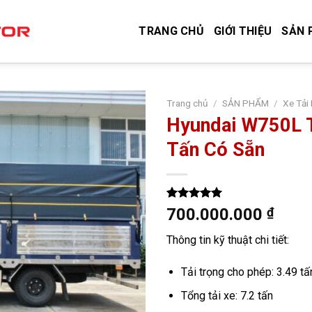
TRANG CHỦ
GIỚI THIỆU
SẢN 
Trang chủ
/
SẢN PHẨM
/
Xe Tải
Hyundai W750L T
Tấn Có Sẵn
5.00
6
trên 5
700.000.000
₫
dựa trên
đánh giá
Thông tin kỹ thuật chi tiết:
Tải trọng cho phép: 3.49 tấ
Tổng tải xe: 7.2 tấn