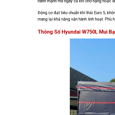
hành mạnh mẽ ngay cả khi chở nặng hoặc le
Động cơ đạt tiêu chuẩn khí thải Euro 5, khôn
mang lại khả năng vận hành linh hoạt. Phù 
Thông Số Hyundai W750L Mui Bạ