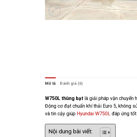
Mô tả
Đánh giá (6)
W750L thùng bạt
là giải pháp vận chuyển h
Động cơ đạt chuẩn khí thải Euro 5, không sử
và tin cậy giúp
Hyundai W750L
đáp ứng tốt 
Nội dung bài viết: