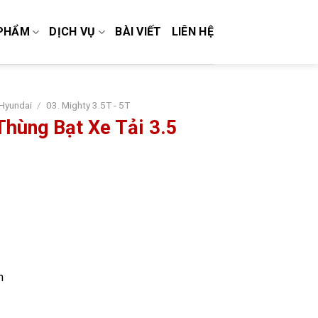
PHẨM
DỊCH VỤ
BÀI VIẾT
LIÊN HỆ
 Hyundai
/
03. Mighty 3.5T - 5T
hùng Bạt Xe Tải 3.5
n