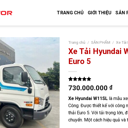
TRANG CHỦ
GIỚI THIỆU
SẢN 
Trang chủ
/
SẢN PHẨM
/
Xe Tải
Xe Tải Hyundai
Euro 5
5.00
8
trên 5
730.000.000
₫
dựa trên
đánh giá
Xe Hyundai W11SL
là mẫu xe
Công. Được thiết kế với công n
thải Euro 5. Với tải trọng lớn
chuyển. Một cách hiệu quả và ti