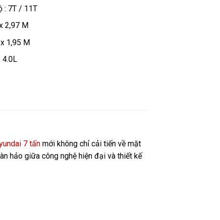
 : 7T / 11T
 x 2,97 M
1 x 1,95 M
 4.0L
yundai 7 tấn
mới không chỉ cải tiến về mặt
àn hảo giữa công nghệ hiện đại và thiết kế