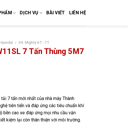
PHẨM
DỊCH VỤ
BÀI VIẾT
LIÊN HỆ
 Hyundai
/
04. Mighty 6T - 7T
 W11SL 7 Tấn Thùng 5M7
 tải 7 tấn mới nhất của nhà máy Thành
ghệ tiên tiến và đáp ứng các tiêu chuẩn khí
, độ bền cao xe đáp ứng mọi nhu cầu vận
ết kiệm lại còn thân thiện với môi trường.