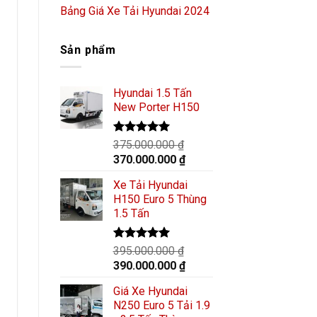
Bảng Giá Xe Tải Hyundai 2024
Sản phẩm
Hyundai 1.5 Tấn
New Porter H150
Được xếp
375.000.000
₫
hạng
5.00
Giá
Giá
370.000.000
₫
5 sao
gốc
hiện
Xe Tải Hyundai
là:
tại
H150 Euro 5 Thùng
375.000.000 ₫.
là:
1.5 Tấn
370.000.000 ₫.
Được xếp
395.000.000
₫
hạng
5.00
Giá
Giá
390.000.000
₫
5 sao
gốc
hiện
Giá Xe Hyundai
là:
tại
N250 Euro 5 Tải 1.9
395.000.000 ₫.
là: