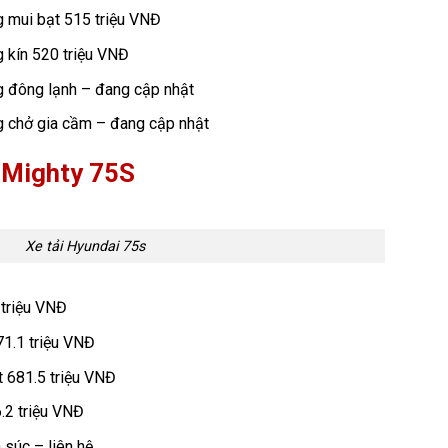
 mui bạt 515 triệu VNĐ
 kín 520 triệu VNĐ
g đông lạnh – đang cập nhật
g chở gia cầm – đang cập nhật
i Mighty 75S
Xe tải Hyundai 75s
 triệu VNĐ
71.1 triệu VNĐ
t 681.5 triệu VNĐ
6.2 triệu VNĐ
 súc – liên hệ