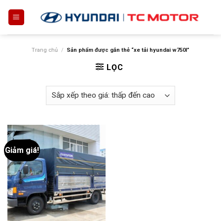
Skip
to
content
Trang chủ
/
Sản phẩm được gắn thẻ “xe tải hyundai w750l”
LỌC
Giảm giá!