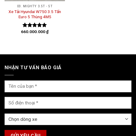
03. MIGHTY 3.5T - 5T
Xe Tải Hyundai W750 3.5 Tấn
Euro 5 Thùng 4M5
660.000.000
₫
Được xếp
hạng
5.00
5 sao
NHẬN TƯ VẤN BÁO GIÁ