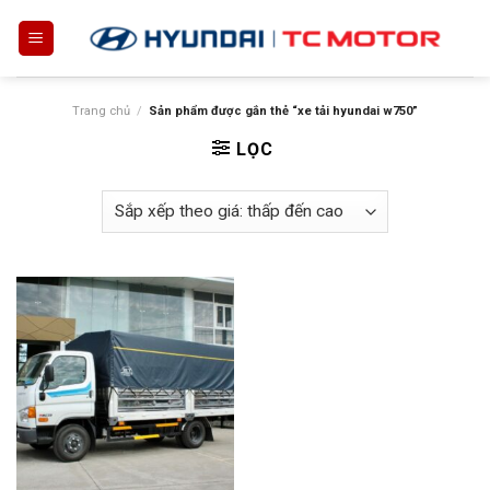
Skip
to
content
Trang chủ
/
Sản phẩm được gắn thẻ “xe tải hyundai w750”
LỌC