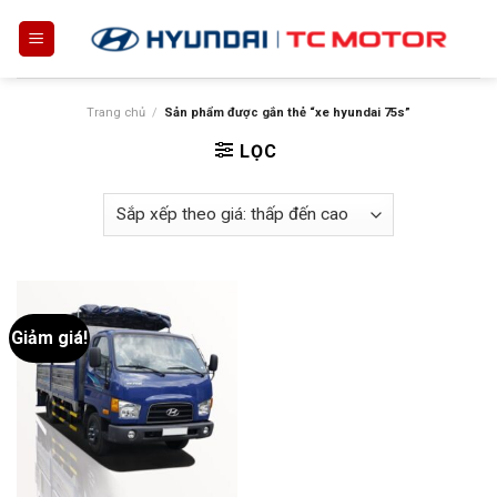
Skip
to
content
Trang chủ
/
Sản phẩm được gắn thẻ “xe hyundai 75s”
LỌC
Giảm giá!