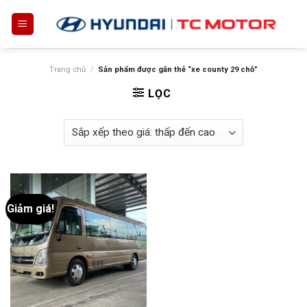
Skip
to
content
Trang chủ
/
Sản phẩm được gắn thẻ “xe county 29 chỗ”
LỌC
Giảm giá!