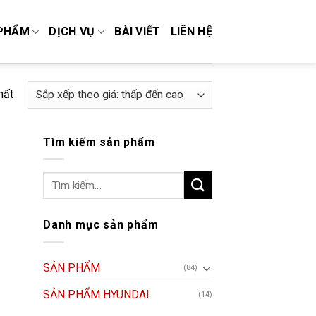
PHẨM
DỊCH VỤ
BÀI VIẾT
LIÊN HỆ
hất
Tìm kiếm sản phẩm
Tìm
kiếm:
Danh mục sản phẩm
SẢN PHẨM
(84)
SẢN PHẨM HYUNDAI
(14)