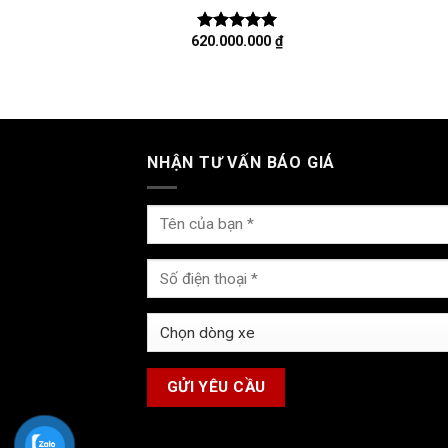
620.000.000
₫
Được xếp
hạng
5.00
5 sao
NHẬN TƯ VẤN BÁO GIÁ