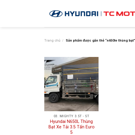
Skip
to
content
Trang chủ
/
Sản phẩm được gắn thẻ “n650le thùng bạt
03. MIGHTY 3.5T - 5T
Hyundai N650L Thùng
Bạt Xe Tải 3.5 Tấn Euro
5