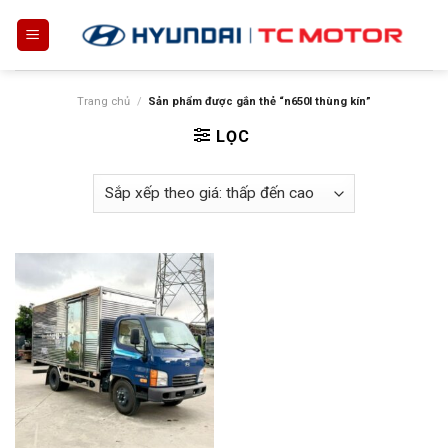
Skip
to
content
Trang chủ
/
Sản phẩm được gắn thẻ “n650l thùng kín”
LỌC