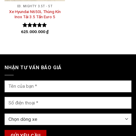
03. MIGHTY 3.5T - 5T
Xe Hyundai N650L Thùng Kín
Inox Tải 3.5 Tấn Euro 5
625.000.000
₫
Được xếp
hạng
5.00
5 sao
NHẬN TƯ VẤN BÁO GIÁ