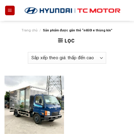
Skip
to
content
Trang chủ
/
Sản phẩm được gắn thẻ “n650l e thùng kín”
LỌC