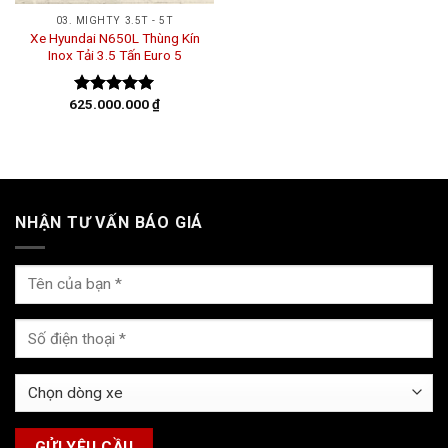
03. MIGHTY 3.5T - 5T
Xe Hyundai N650L Thùng Kín
Inox Tải 3.5 Tấn Euro 5
625.000.000
₫
Được xếp
hạng
5.00
5 sao
NHẬN TƯ VẤN BÁO GIÁ