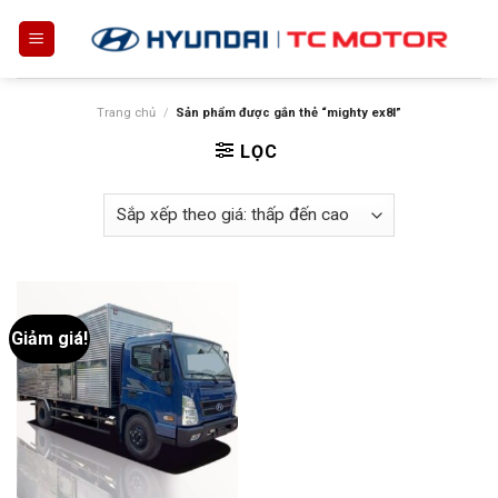
Skip
to
content
Trang chủ
/
Sản phẩm được gắn thẻ “mighty ex8l”
LỌC
Giảm giá!