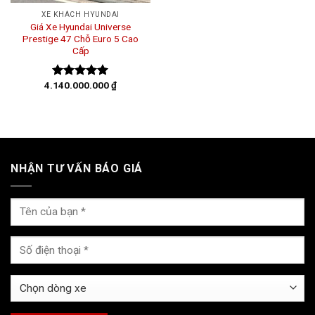
XE KHÁCH HYUNDAI
Giá Xe Hyundai Universe
Prestige 47 Chỗ Euro 5 Cao
Cấp
4.140.000.000
₫
Được xếp
hạng
5.00
5 sao
NHẬN TƯ VẤN BÁO GIÁ