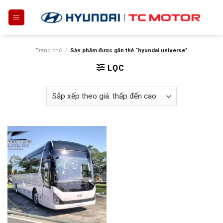
Skip
to
content
Trang chủ
/
Sản phẩm được gắn thẻ “hyundai universe”
LỌC