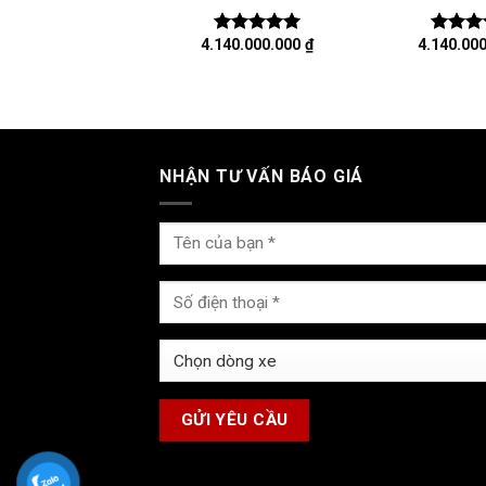
4.140.000.000
₫
4.140.00
Được xếp
Được x
hạng
5.00
hạng
5
5 sao
5 sao
NHẬN TƯ VẤN BÁO GIÁ