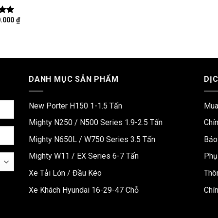
0.000
₫
ếp
.00
DANH MỤC SẢN PHẨM
DỊ
New Porter H150 1-1.5 Tấn
Mua
Mighty N250 / N500 Series 1.9-2.5 Tấn
Chí
Mighty N650L / W750 Series 3.5 Tấn
Bảo
Mighty W11 / EX Series 6-7 Tấn
Phụ
Xe Tải Lớn / Đầu Kéo
Thô
Xe Khách Hyundai 16-29-47 Chỗ
Chí