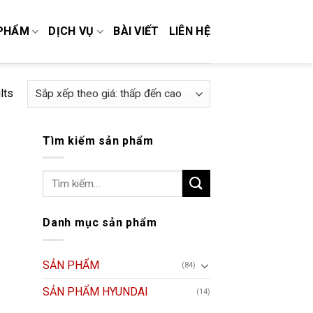
PHẨM
DỊCH VỤ
BÀI VIẾT
LIÊN HỆ
lts
Tìm kiếm sản phẩm
Tìm
kiếm:
Danh mục sản phẩm
SẢN PHẨM
(84)
SẢN PHẨM HYUNDAI
(14)