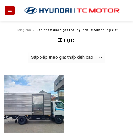
Skip
to
content
Trang chủ
/
Sản phẩm được gắn thẻ “hyundai n550la thùng kín”
LỌC