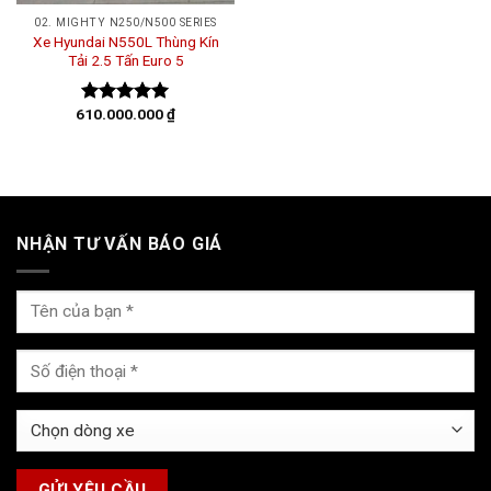
02. MIGHTY N250/N500 SERIES
Xe Hyundai N550L Thùng Kín
Tải 2.5 Tấn Euro 5
610.000.000
₫
Được xếp
hạng
5.00
5 sao
NHẬN TƯ VẤN BÁO GIÁ