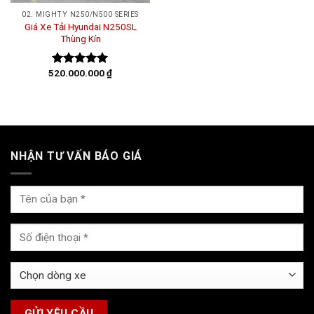
02. MIGHTY N250/N500 SERIES
Giá Xe Tải Hyundai N250SL
Thùng Kín
520.000.000
₫
Được xếp
hạng
5.00
5 sao
NHẬN TƯ VẤN BÁO GIÁ