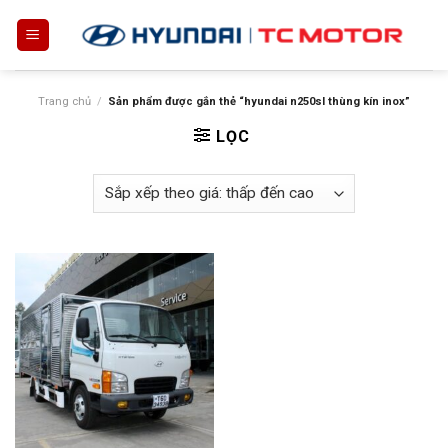
Skip
to
content
Trang chủ
/
Sản phẩm được gắn thẻ “hyundai n250sl thùng kín inox”
LỌC